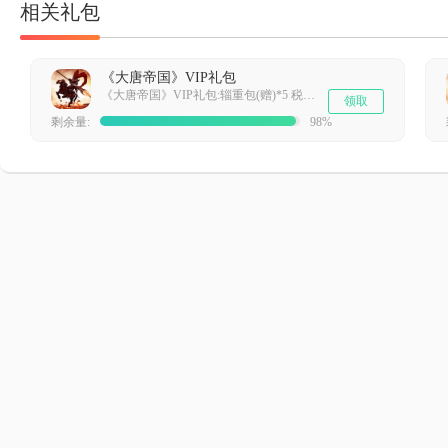
相关礼包
《大唐帝国》VIP礼包
《大唐帝国》VIP礼包:辎重包(赠)*5 税吏鞭(赠)*2 元宝卡（赠）*50 高级迁城令(赠)*1 武将刷新卡(赠)*2 建筑排程卡(赠)*1 小喇叭(赠) *10 转运符(赠)*5
领取
剩余量:
98%