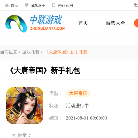



您
首页
游戏盒子
WAP官网
首页
游戏大全
当前位置
>
游戏礼包
>
《大唐帝国》新手礼包
《大唐帝国》新手礼包
类型：
大唐帝国
状态：
活动进行中
结束：
2021-08-01 00:00:00
剩余量：